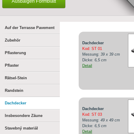
Ausbalgen Formblatt
Auf der Terrasse Pavement
Zubehör
Dachdecker
Kod: ST 01
Pflasterung
Messung:
39 x 39 cm
Dicke:
6,5 cm
Pflaster
Detail
Rätsel-Stein
Randstein
Dachdecker
Dachdecker
Kod: ST 03
Insbesondere Zäune
Messung:
49 x 49 cm
Dicke:
6,5 cm
Stavebný materiál
Detail