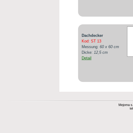
Dachdecker
Kod: ST 13
Messung:
60 x 60 cm
Dicke:
12,5 cm
Detail
Mejoma s.r
te